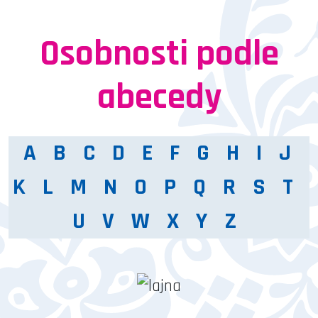
Osobnosti podle
abecedy
A
B
C
D
E
F
G
H
I
J
K
L
M
N
O
P
Q
R
S
T
U
V
W
X
Y
Z