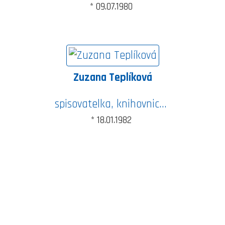
* 09.07.1980
Zuzana Teplíková
spisovatelka, knihovnice, homeopatka, pedagožka
* 18.01.1982