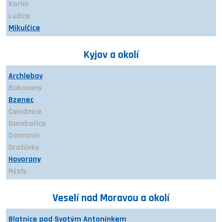
Karlín
Lužice
Mikulčice
Mutěnice
Nový Poddvorov
Kyjov a okolí
Petrov
Prušánky
Archlebov
Ratíškovice
Bukovany
Rohatec
Bzenec
Starý Poddvorov
Čeložnice
Sudoměřice
Dambořice
Terezín
Domanín
Dražůvky
Hovorany
Hýsly
Ježov
Kelčany
Veselí nad Moravou a okolí
Kostelec
Kyjov
Blatnice pod Svatým Antonínkem