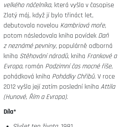
velkého náčelníka
, která vyšla v časopise
Zlatý máj, když jí bylo třináct let,
debutovala novelou
Kambriová moře
,
potom následovala kniha povídek
Daň
z neznámé pevniny
, populárně odborná
kniha
Stěhování národů
, kniha
Frankové a
Evropa
, román
Podzimní čas mocné říše
,
pohádková kniha
Pohádky Chřibů
. V roce
2012 vyšla její zatím poslední kniha
Attila
(Hunové, Řím a Evropa)
.
Díla*
Slyšet tep života
, 1981