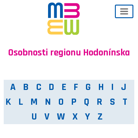
Osobnosti regionu Hodonínska
A
B
C
D
E
F
G
H
I
J
K
L
M
N
O
P
Q
R
S
T
U
V
W
X
Y
Z