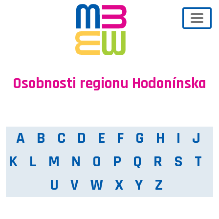
Osobnosti regionu Hodonínska
A
B
C
D
E
F
G
H
I
J
K
L
M
N
O
P
Q
R
S
T
U
V
W
X
Y
Z