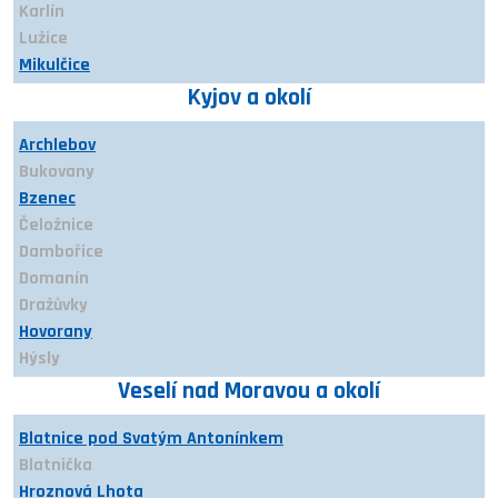
Karlín
Lužice
Mikulčice
Mutěnice
Kyjov a okolí
Nový Poddvorov
Petrov
Archlebov
Prušánky
Bukovany
Ratíškovice
Bzenec
Rohatec
Čeložnice
Starý Poddvorov
Dambořice
Sudoměřice
Domanín
Terezín
Dražůvky
Hovorany
Hýsly
Ježov
Veselí nad Moravou a okolí
Kelčany
Kostelec
Blatnice pod Svatým Antonínkem
Kyjov
Blatnička
Labuty
Hroznová Lhota