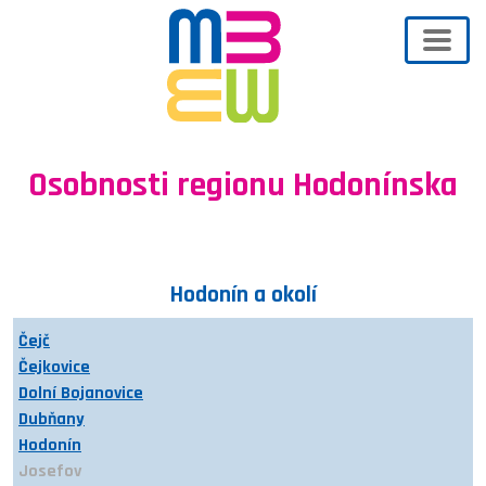
Osobnosti regionu Hodonínska
Hodonín a okolí
Čejč
Čejkovice
Dolní Bojanovice
Dubňany
Hodonín
Josefov