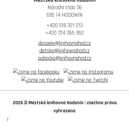
Městská knihovna Hodonín
Vacenovice
Žeraviny
Národní třída 36
Věteřov
Vlkoš
695 14 HODONÍN
Vracov
+420 518 321 213
Vřesovice
+420 724 055 952
Žádovice
Žarošice
dospele@knihovnahod.cz
Ždánice
detske@knihovnahod.cz
Želetice
pobocka@knihovnahod.cz
Žeravice
2026 © Městská knihovna Hodonín
|
všechna práva
vyhrazena
↑