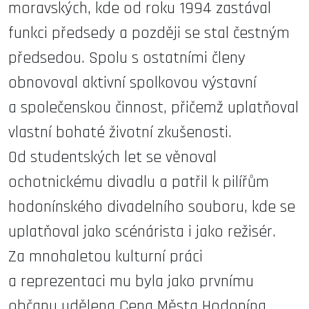
moravských, kde od roku 1994 zastával
funkci předsedy a později se stal čestným
předsedou. Spolu s ostatními členy
obnovoval aktivní spolkovou výstavní
a společenskou činnost, přičemž uplatňoval
vlastní bohaté životní zkušenosti.
Od studentských let se věnoval
ochotnickému divadlu a patřil k pilířům
hodonínského divadelního souboru, kde se
uplatňoval jako scénárista i jako režisér.
Za mnohaletou kulturní práci
a reprezentaci mu byla jako prvnímu
občanu udělena Cena Města Hodonína