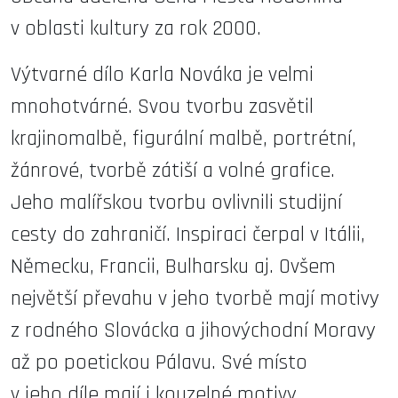
v oblasti kultury za rok 2000.
Výtvarné dílo Karla Nováka je velmi
mnohotvárné. Svou tvorbu zasvětil
krajinomalbě, figurální malbě, portrétní,
žánrové, tvorbě zátiší a volné grafice.
Jeho malířskou tvorbu ovlivnili studijní
cesty do zahraničí. Inspiraci čerpal v Itálii,
Německu, Francii, Bulharsku aj. Ovšem
největší převahu v jeho tvorbě mají motivy
z rodného Slovácka a jihovýchodní Moravy
až po poetickou Pálavu. Své místo
v jeho díle mají i kouzelné motivy