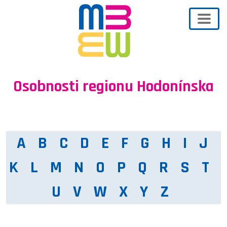
Osobnosti regionu Hodonínska
A
B
C
D
E
F
G
H
I
J
K
L
M
N
O
P
Q
R
S
T
U
V
W
X
Y
Z