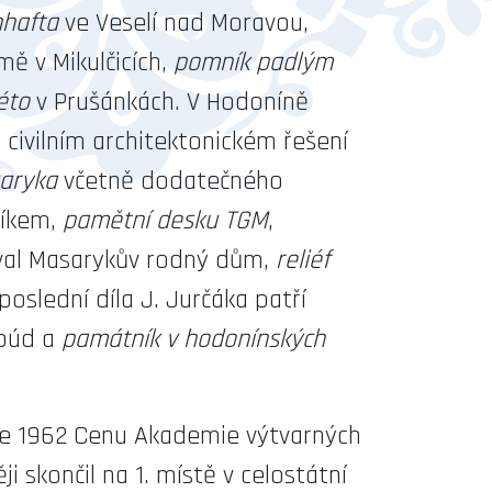
nhafta
ve Veselí nad Moravou,
ě v Mikulčicích,
pomník padlým
éto
v Prušánkách. V Hodoníně
civilním architektonickém řešení
saryka
včetně dodatečného
íkem,
pamětní desku TGM
,
val Masarykův rodný dům,
reliéf
 poslední díla J. Jurčáka patří
 búd a
památník v hodonínských
roce 1962 Cenu Akademie výtvarných
i skončil na 1. místě v celostátní