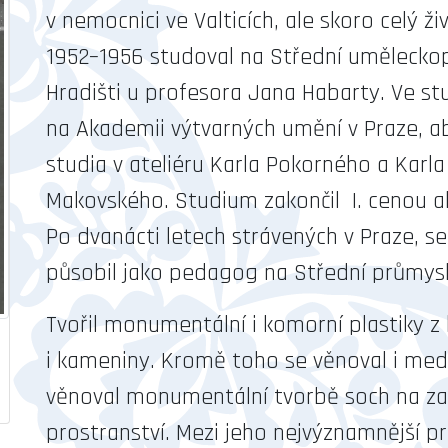
v nemocnici ve Valticích, ale skoro celý živ
1952–1956 studoval na Střední umělecko
Hradišti u profesora Jana Habarty. Ve st
na Akademii výtvarných umění v Praze, ab
studia v ateliéru Karla Pokorného a Karla
Makovského. Studium zakončil I. cenou a
Po dvanácti letech strávených v Praze, se 
působil jako pedagog na Střední průmysl
Tvořil monumentální i komorní plastiky z
i kameniny. Kromě toho se věnoval i medai
věnoval monumentální tvorbě soch na zak
prostranství. Mezi jeho nejvýznamnější p