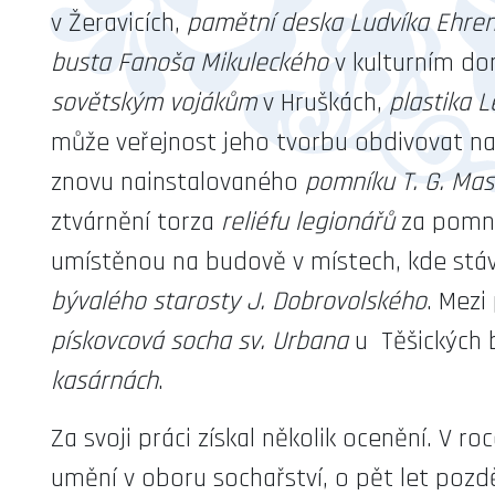
v Žeravicích,
pamětní deska Ludvíka Ehre
busta Fanoša Mikuleckého
v kulturním dom
sovětským vojákům
v Hruškách,
plastika L
může veřejnost jeho tvorbu obdivovat na 
znovu nainstalovaného
pomníku T. G. Ma
ztvárnění torza
reliéfu legionářů
za pomn
umístěnou na budově v místech, kde stá
bývalého starosty J. Dobrovolského
. Mezi
pískovcová socha sv. Urbana
u Těšických
kasárnách
.
Za svoji práci získal několik ocenění. V 
umění v oboru sochařství, o pět let pozděj