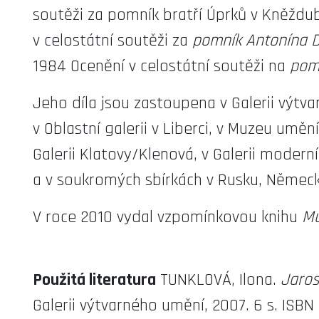
soutěži za pomník bratří Úprků v Kněždubu
v celostátní soutěži za
pomník Antonína D
1984 Ocenění v celostátní soutěži na
pomn
Jeho díla jsou zastoupena v Galerii výtv
v Oblastní galerii v Liberci, v Muzeu uměn
Galerii Klatovy/Klenová, v Galerii moder
a v soukromých sbírkách v Rusku, Německu
V roce 2010 vydal vzpomínkovou knihu
Mů
Použitá literatura
TUNKLOVÁ, Ilona.
Jaros
Galerii výtvarného umění, 2007. 6 s. ISB