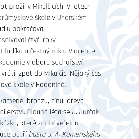
ot prožil v Mikulčicích. V letech
průmyslové škole v Uherském
udiu pokračoval
solvoval čtyři roky
 Hladíka a čestný rok u Vincence
kademie v oboru sochařství.
vrátil zpět do Mikulčic. Nějaký čas
ové škole v Hodoníně.
 kamene, bronzu, cínu, dřeva
lérství. Dlouhá léta se J. Jurčák
ázku, které zdobí veřejná
ráce patří
busta J. A. Komenského