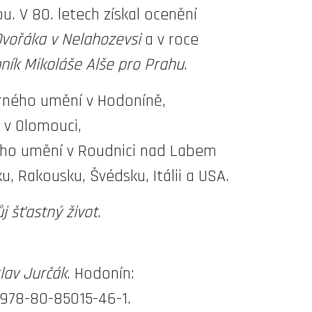
. V 80. letech získal ocenění
vořáka v Nelahozevsi
a v roce
ík Mikoláše Alše pro Prahu
.
arného umění v Hodoníně,
í v Olomouci,
ního umění v Roudnici nad Labem
, Rakousku, Švédsku, Itálii a USA.
j šťastný život
.
lav Jurčák
. Hodonín:
N 978-80-85015-46-1.