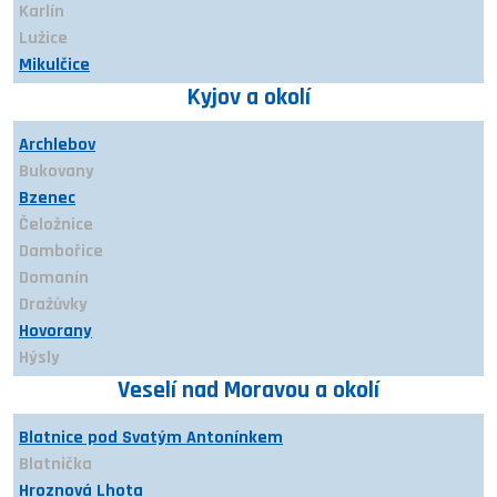
Karlín
Lužice
Mikulčice
Mutěnice
Kyjov a okolí
Nový Poddvorov
Petrov
Archlebov
Prušánky
Bukovany
Ratíškovice
Bzenec
Rohatec
Čeložnice
Starý Poddvorov
Dambořice
Sudoměřice
Domanín
Terezín
Dražůvky
Hovorany
Hýsly
Ježov
Veselí nad Moravou a okolí
Kelčany
Kostelec
Blatnice pod Svatým Antonínkem
Kyjov
Blatnička
Labuty
Hroznová Lhota