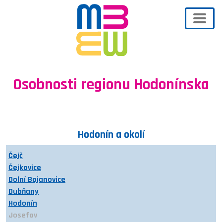
Osobnosti regionu Hodonínska
Hodonín a okolí
Čejč
Čejkovice
Dolní Bojanovice
Dubňany
Hodonín
Josefov