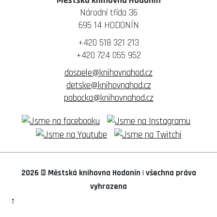
Městská knihovna Hodonín
Vacenovice
Žeraviny
Národní třída 36
Věteřov
Vlkoš
695 14 HODONÍN
Vracov
+420 518 321 213
Vřesovice
+420 724 055 952
Žádovice
Žarošice
dospele@knihovnahod.cz
Ždánice
detske@knihovnahod.cz
Želetice
pobocka@knihovnahod.cz
Žeravice
2026 © Městská knihovna Hodonín
|
všechna práva
vyhrazena
↑