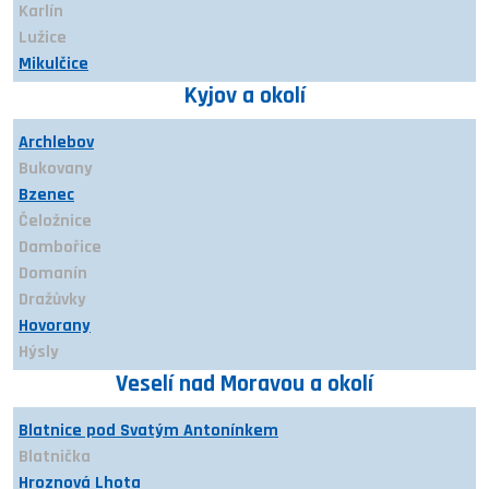
Karlín
Lužice
Mikulčice
Mutěnice
Kyjov a okolí
Nový Poddvorov
Petrov
Archlebov
Prušánky
Bukovany
Ratíškovice
Bzenec
Rohatec
Čeložnice
Starý Poddvorov
Dambořice
Sudoměřice
Domanín
Terezín
Dražůvky
Hovorany
Hýsly
Ježov
Veselí nad Moravou a okolí
Kelčany
Kostelec
Blatnice pod Svatým Antonínkem
Kyjov
Blatnička
Labuty
Hroznová Lhota