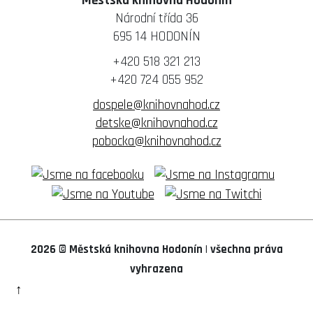
Městská knihovna Hodonín
Vacenovice
Žeraviny
Národní třída 36
Věteřov
Vlkoš
695 14 HODONÍN
Vracov
+420 518 321 213
Vřesovice
+420 724 055 952
Žádovice
Žarošice
dospele@knihovnahod.cz
Ždánice
detske@knihovnahod.cz
Želetice
pobocka@knihovnahod.cz
Žeravice
2026 © Městská knihovna Hodonín
|
všechna práva
vyhrazena
↑