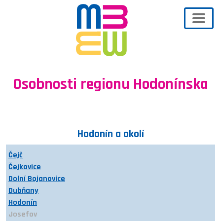
Osobnosti regionu Hodonínska
Hodonín a okolí
Čejč
Čejkovice
Dolní Bojanovice
Dubňany
Hodonín
Josefov