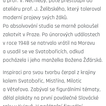
u prof. V. Nechleby, poté přestoupil do
ateliéru prof. J. Želibského, který toleroval
moderní projevy svých žáků.
Po absolvování studia se marně pokoušel
zakotvit v Praze. Po únorových událostech
v roce 1948 se natrvalo vrátil na Moravu
a usadil se ve Svatobořicích, odkud
pocházela i jeho manželka Božena Žďárská.
Inspiraci pro svou tvorbu čerpal z krajiny
kolem Svatobořic, Mistřína, Milotic
a Věteřova. Zabýval se figurálními tématy,
dělal plakáty na první poválečné Slovácké