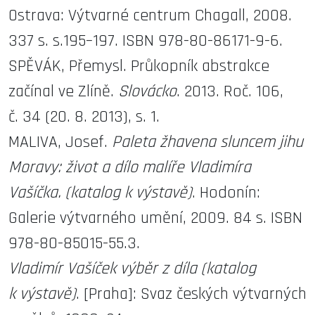
Ostrava: Výtvarné centrum Chagall, 2008.
337 s. s.195–197. ISBN 978-80-86171-9-6.
SPĚVÁK, Přemysl. Průkopník abstrakce
začínal ve Zlíně.
Slovácko
. 2013. Roč. 106,
č. 34 (20. 8. 2013), s. 1.
MALIVA, Josef.
Paleta žhavena sluncem jihu
Moravy: život a dílo malíře Vladimíra
Vašíčka. (katalog k výstavě)
. Hodonín:
Galerie výtvarného umění, 2009. 84 s. ISBN
978-80-85015-55.3.
Vladimír Vašíček výběr z díla (katalog
k výstavě)
. [Praha]: Svaz českých výtvarných