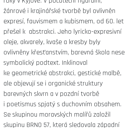
roky v Kyjově. V počáteční figurální,
žánrové i krajinářské tvorbě byl ovlivněn
expresí, fauvismem a kubismem, od 60. let
přešel k abstrakci. Jeho lyricko-expresivní
oleje, akvarely, kvaše a kresby byly
ovlivněny křesťanstvím, barevná škola nese
symbolický podtext. Inklinoval
ke geometrické abstrakci, gestické malbě,
ale objevují se i organické struktury
barevných skvrn a v pozdní tvorbě
i poetismus spjatý s duchovním obsahem.
Se skupinou moravských malířů založil
skupinu BRNO 57, která sledovala západní