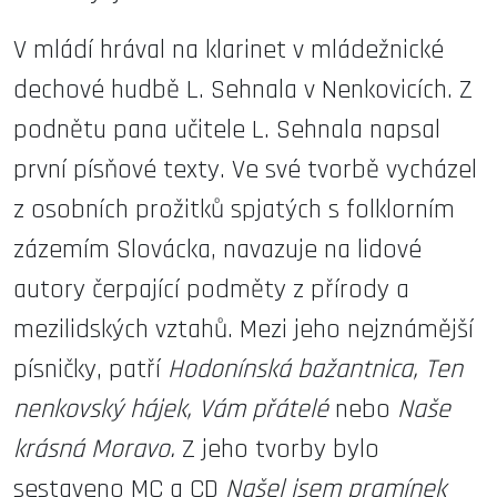
V mládí hrával na klarinet v mládežnické
dechové hudbě L. Sehnala v Nenkovicích. Z
podnětu pana učitele L. Sehnala napsal
první písňové texty. Ve své tvorbě vycházel
z osobních prožitků spjatých s folklorním
zázemím Slovácka, navazuje na lidové
autory čerpající podměty z přírody a
mezilidských vztahů. Mezi jeho nejznámější
písničky, patří
Hodonínská bažantnica, Ten
nenkovský hájek, Vám přátelé
nebo
Naše
krásná Moravo.
Z jeho tvorby bylo
sestaveno MC a CD
Našel jsem pramínek