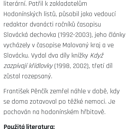
literární. Patřil k zakladatelům
Hodonínských listů, působil jako vedoucí
redaktor dvanácti ročníků časopisu
Slovácká dechovka (1992-2003), jeho články
vycházely v časopise Malovaný kraj a ve
Slovácku. Vydal dva díly knížky
Když
zazpívají křídlovky
(1998, 2002), třetí díl
zůstal rozepsaný.
František Pěnčík zemřel náhle v době, kdy
se doma zotavoval po těžké nemoci. Je
pochován na hodonínském hřbitově.
Použitá literatura: