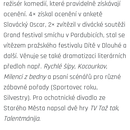
režisér komedií, které pravidelně získávají
ocenění. 4× získal ocenění v anketě
Slovácký Oscar, 2× zvítězil v divácké soutěži
Grand festival smíchu v Pardubicích, stal se
vítězem pražského festivalu Dítě v Dlouhé a
další. Věnuje se také dramatizaci literárních
předloh např.
Rychlé šípy
,
Kocourkov
,
Milenci z bedny
a psaní scénářů pro různé
zábavné pořady (Sportovec roku,
Silvestry). Pro ochotnické divadlo ze
Starého Města napsal dvě hry
TV Tož tak
,
Talentmánija
.