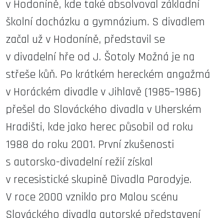
v Hodoníně, kde také absolvoval základní
školní docházku a gymnázium. S divadlem
začal už v Hodoníně, představil se
v divadelní hře od J. Šotoly Možná je na
střeše kůň. Po krátkém hereckém angažmá
v Horáckém divadle v Jihlavě (1985–1986)
přešel do Slováckého divadla v Uherském
Hradišti, kde jako herec působil od roku
1988 do roku 2001. První zkušenosti
s autorsko-divadelní režií získal
v recesistické skupině Divadla Parodyje.
V roce 2000 vzniklo pro Malou scénu
Slováckého divadla autorské představení