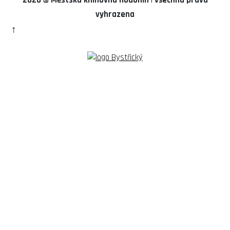
2026 © Městská knihovna Hodonín
|
všechna práva
vyhrazena
↑