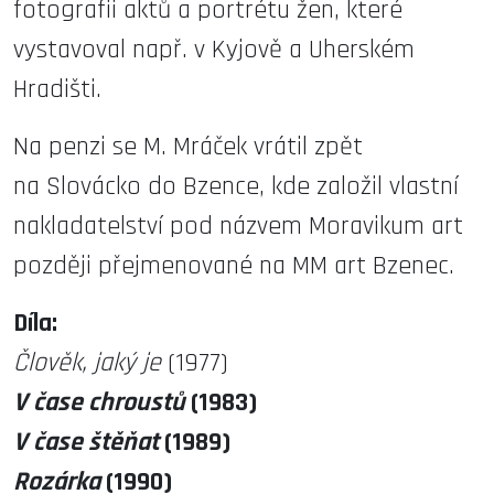
fotografii aktů a portrétu žen, které
vystavoval např. v Kyjově a Uherském
Hradišti.
Na penzi se M. Mráček vrátil zpět
na Slovácko do Bzence, kde založil vlastní
nakladatelství pod názvem Moravikum art
později přejmenované na MM art Bzenec.
Díla:
Člověk, jaký je
(1977)
V čase chroustů
(1983)
V čase štěňat
(1989)
Rozárka
(1990)