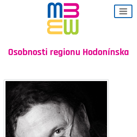
Osobnosti regionu Hodonínska